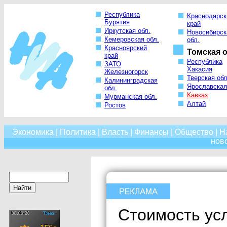
Республика
Краснодарск
Бурятия
край
Иркутская обл.
Новосибирск
Кемеровская обл.
обл.
Красноярский
Томская о
край
Республика
ЗАТО
Хакасия
Железногорск
Тверская обл
Калининградская
Ярославская
обл.
Кавказ
Мурманская обл.
Алтай
Ростов
Экономика
|
Политика
|
Власть
|
Финансы
|
Общество
|
Н
нов
Стоимость усл