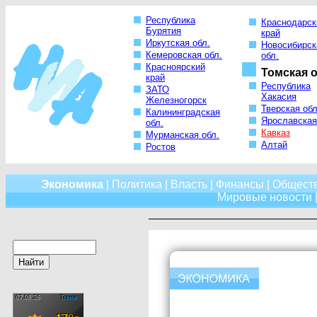
Республика
Краснодарск
Бурятия
край
Иркутская обл.
Новосибирск
Кемеровская обл.
обл.
Красноярский
Томская о
край
Республика
ЗАТО
Хакасия
Железногорск
Тверская обл
Калининградская
Ярославская
обл.
Кавказ
Мурманская обл.
Алтай
Ростов
Экономика
|
Политика
|
Власть
|
Финансы
|
Общест
Мировые новости
|