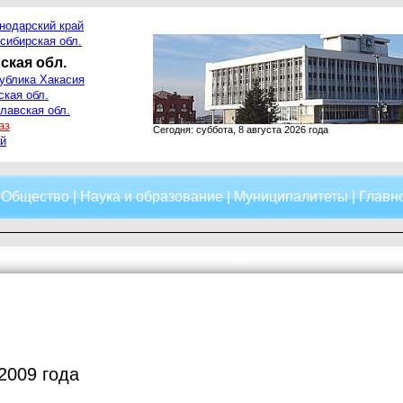
нодарский край
сибирская обл.
ская обл.
ублика Хакасия
ская обл.
лавская обл.
аз
Сегодня: суббота, 8 августа 2026 года
й
|
Общество
|
Наука и образование
|
Муниципалитеты
|
Главно
2009 года