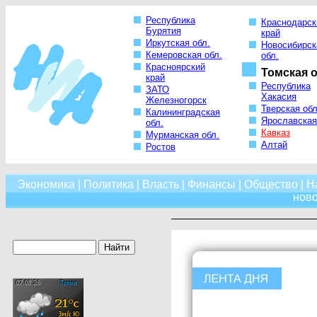
Республика
Краснодарск
Бурятия
край
Иркутская обл.
Новосибирск
Кемеровская обл.
обл.
Красноярский
Томская о
край
Республика
ЗАТО
Хакасия
Железногорск
Тверская обл
Калининградская
Ярославская
обл.
Кавказ
Мурманская обл.
Алтай
Ростов
Экономика
|
Политика
|
Власть
|
Финансы
|
Общество
|
Н
нов