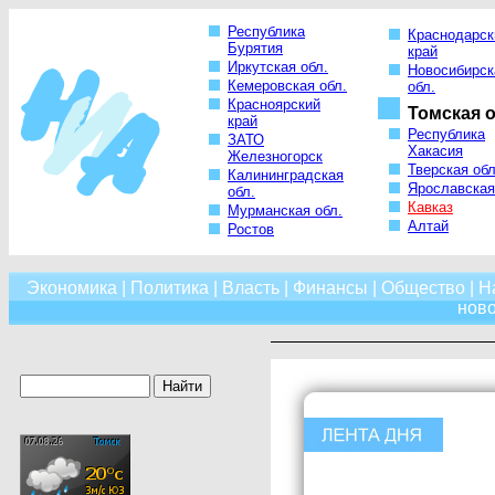
Республика
Краснодарск
Бурятия
край
Иркутская обл.
Новосибирск
Кемеровская обл.
обл.
Красноярский
Томская о
край
Республика
ЗАТО
Хакасия
Железногорск
Тверская обл
Калининградская
Ярославская
обл.
Кавказ
Мурманская обл.
Алтай
Ростов
Экономика
|
Политика
|
Власть
|
Финансы
|
Общество
|
Н
нов