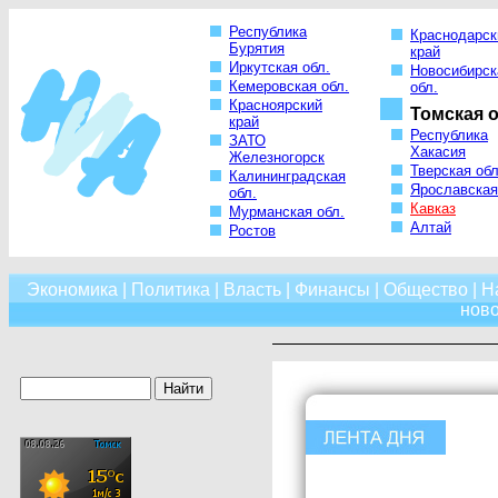
Республика
Краснодарск
Бурятия
край
Иркутская обл.
Новосибирск
Кемеровская обл.
обл.
Красноярский
Томская о
край
Республика
ЗАТО
Хакасия
Железногорск
Тверская обл
Калининградская
Ярославская
обл.
Кавказ
Мурманская обл.
Алтай
Ростов
Экономика
|
Политика
|
Власть
|
Финансы
|
Общество
|
Н
нов