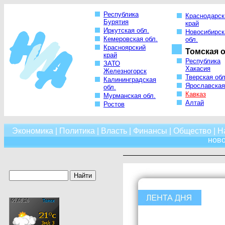
Республика
Краснодарск
Бурятия
край
Иркутская обл.
Новосибирск
Кемеровская обл.
обл.
Красноярский
Томская о
край
Республика
ЗАТО
Хакасия
Железногорск
Тверская обл
Калининградская
Ярославская
обл.
Кавказ
Мурманская обл.
Алтай
Ростов
Экономика
|
Политика
|
Власть
|
Финансы
|
Общество
|
Н
нов