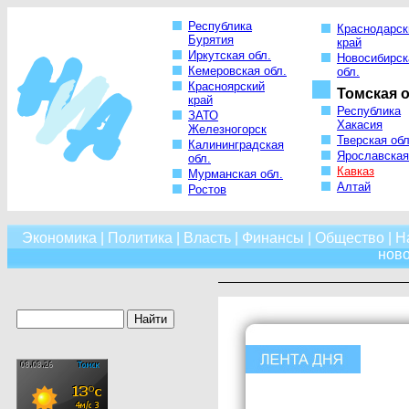
Республика
Краснодарск
Бурятия
край
Иркутская обл.
Новосибирск
Кемеровская обл.
обл.
Красноярский
Томская о
край
Республика
ЗАТО
Хакасия
Железногорск
Тверская обл
Калининградская
Ярославская
обл.
Кавказ
Мурманская обл.
Алтай
Ростов
Экономика
|
Политика
|
Власть
|
Финансы
|
Общество
|
Н
нов