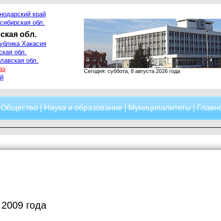
нодарский край
сибирская обл.
ская обл.
ублика Хакасия
ская обл.
лавская обл.
аз
Сегодня: суббота, 8 августа 2026 года
й
|
Общество
|
Наука и образование
|
Муниципалитеты
|
Главно
 2009 года