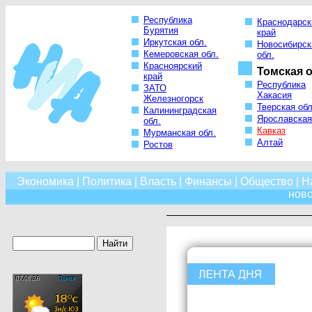
Республика
Краснодарск
Бурятия
край
Иркутская обл.
Новосибирск
Кемеровская обл.
обл.
Красноярский
Томская о
край
Республика
ЗАТО
Хакасия
Железногорск
Тверская обл
Калининградская
Ярославская
обл.
Кавказ
Мурманская обл.
Алтай
Ростов
Экономика
|
Политика
|
Власть
|
Финансы
|
Общество
|
Н
нов