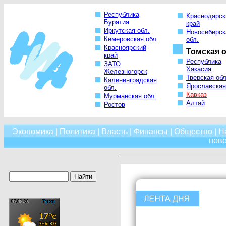
Республика
Краснодарск
Бурятия
край
Иркутская обл.
Новосибирск
Кемеровская обл.
обл.
Красноярский
Томская о
край
Республика
ЗАТО
Хакасия
Железногорск
Тверская обл
Калининградская
Ярославская
обл.
Кавказ
Мурманская обл.
Алтай
Ростов
Экономика
|
Политика
|
Власть
|
Финансы
|
Общество
|
Н
нов