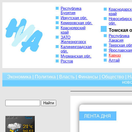
Республика
Краснодарск
Бурятия
край
Иркутская обл.
Новосибирск
Кемеровская обл.
обл.
Красноярский
Томская о
край
Республика
ЗАТО
Хакасия
Железногорск
Тверская обл
Калининградская
Ярославская
обл.
Кавказ
Мурманская обл.
Алтай
Ростов
Экономика
|
Политика
|
Власть
|
Финансы
|
Общество
|
Н
нов