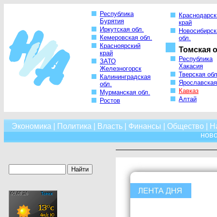
Республика
Краснодарск
Бурятия
край
Иркутская обл.
Новосибирск
Кемеровская обл.
обл.
Красноярский
Томская о
край
Республика
ЗАТО
Хакасия
Железногорск
Тверская обл
Калининградская
Ярославская
обл.
Кавказ
Мурманская обл.
Алтай
Ростов
Экономика
|
Политика
|
Власть
|
Финансы
|
Общество
|
Н
нов