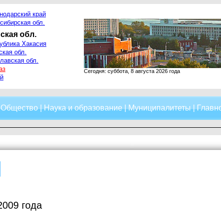
нодарский край
сибирская обл.
ская обл.
ублика Хакасия
ская обл.
лавская обл.
аз
Сегодня: суббота, 8 августа 2026 года
й
|
Общество
|
Наука и образование
|
Муниципалитеты
|
Главно
2009 года