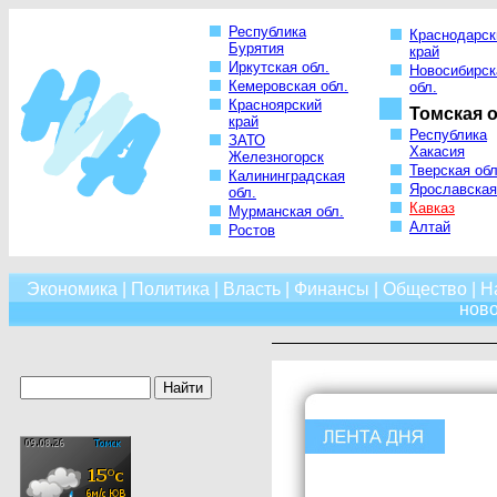
Республика
Краснодарск
Бурятия
край
Иркутская обл.
Новосибирск
Кемеровская обл.
обл.
Красноярский
Томская о
край
Республика
ЗАТО
Хакасия
Железногорск
Тверская обл
Калининградская
Ярославская
обл.
Кавказ
Мурманская обл.
Алтай
Ростов
Экономика
|
Политика
|
Власть
|
Финансы
|
Общество
|
Н
нов