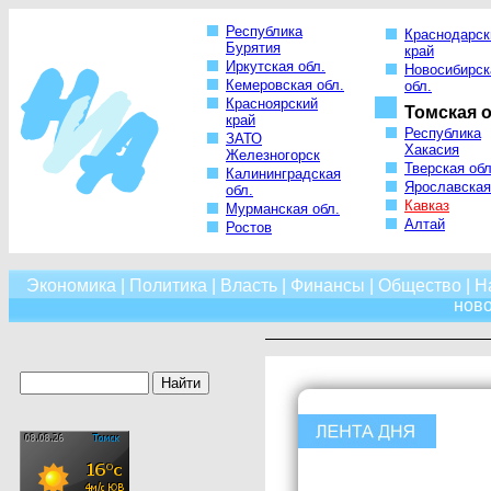
Республика
Краснодарск
Бурятия
край
Иркутская обл.
Новосибирск
Кемеровская обл.
обл.
Красноярский
Томская о
край
Республика
ЗАТО
Хакасия
Железногорск
Тверская обл
Калининградская
Ярославская
обл.
Кавказ
Мурманская обл.
Алтай
Ростов
Экономика
|
Политика
|
Власть
|
Финансы
|
Общество
|
Н
нов