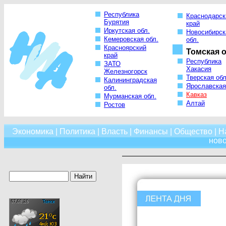
Республика
Краснодарск
Бурятия
край
Иркутская обл.
Новосибирск
Кемеровская обл.
обл.
Красноярский
Томская о
край
Республика
ЗАТО
Хакасия
Железногорск
Тверская обл
Калининградская
Ярославская
обл.
Кавказ
Мурманская обл.
Алтай
Ростов
Экономика
|
Политика
|
Власть
|
Финансы
|
Общество
|
Н
нов