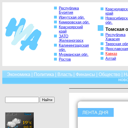
Республика
Краснодарск
Бурятия
край
Иркутская обл.
Новосибирск
Кемеровская обл.
обл.
Красноярский
Томская о
край
Республика
ЗАТО
Хакасия
Железногорск
Тверская обл
Калининградская
Ярославская
обл.
Кавказ
Мурманская обл.
Алтай
Ростов
Экономика
|
Политика
|
Власть
|
Финансы
|
Общество
|
Н
нов