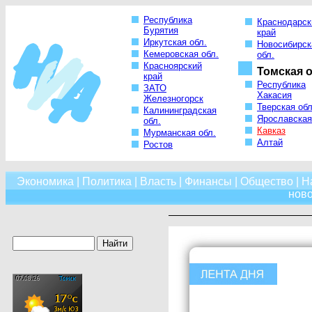
Республика
Краснодарск
Бурятия
край
Иркутская обл.
Новосибирск
Кемеровская обл.
обл.
Красноярский
Томская о
край
Республика
ЗАТО
Хакасия
Железногорск
Тверская обл
Калининградская
Ярославская
обл.
Кавказ
Мурманская обл.
Алтай
Ростов
Экономика
|
Политика
|
Власть
|
Финансы
|
Общество
|
Н
нов