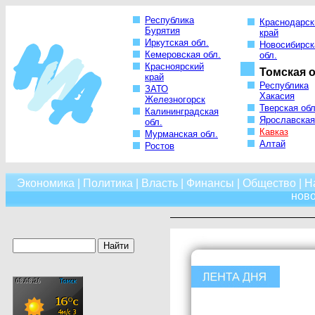
Республика
Краснодарск
Бурятия
край
Иркутская обл.
Новосибирск
Кемеровская обл.
обл.
Красноярский
Томская о
край
Республика
ЗАТО
Хакасия
Железногорск
Тверская обл
Калининградская
Ярославская
обл.
Кавказ
Мурманская обл.
Алтай
Ростов
Экономика
|
Политика
|
Власть
|
Финансы
|
Общество
|
Н
нов