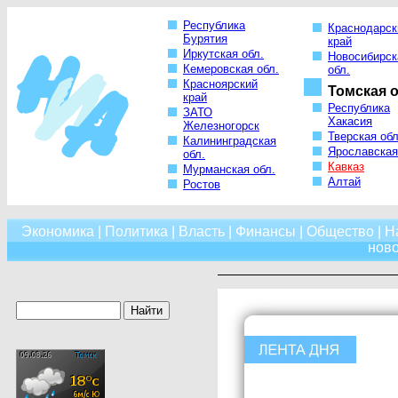
Республика
Краснодарск
Бурятия
край
Иркутская обл.
Новосибирск
Кемеровская обл.
обл.
Красноярский
Томская о
край
Республика
ЗАТО
Хакасия
Железногорск
Тверская обл
Калининградская
Ярославская
обл.
Кавказ
Мурманская обл.
Алтай
Ростов
Экономика
|
Политика
|
Власть
|
Финансы
|
Общество
|
Н
нов