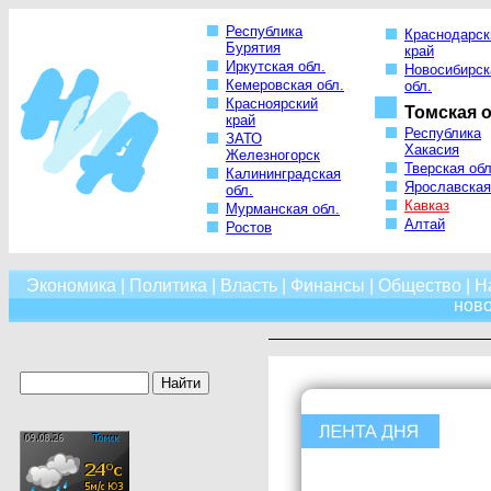
Республика
Краснодарск
Бурятия
край
Иркутская обл.
Новосибирск
Кемеровская обл.
обл.
Красноярский
Томская о
край
Республика
ЗАТО
Хакасия
Железногорск
Тверская обл
Калининградская
Ярославская
обл.
Кавказ
Мурманская обл.
Алтай
Ростов
Экономика
|
Политика
|
Власть
|
Финансы
|
Общество
|
Н
нов