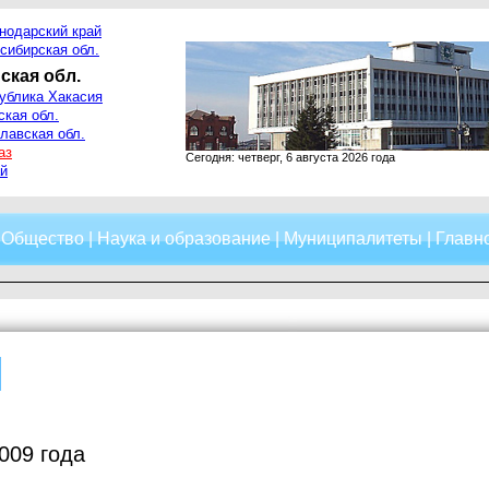
нодарский край
сибирская обл.
ская обл.
ублика Хакасия
ская обл.
лавская обл.
аз
Сегодня: четверг, 6 августа 2026 года
й
|
Общество
|
Наука и образование
|
Муниципалитеты
|
Главно
009 года