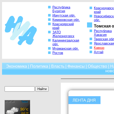
Республика
Краснодарск
Бурятия
край
Иркутская обл.
Новосибирск
Кемеровская обл.
обл.
Красноярский
Томская о
край
Республика
ЗАТО
Хакасия
Железногорск
Тверская обл
Калининградская
Ярославская
обл.
Кавказ
Мурманская обл.
Алтай
Ростов
Экономика
|
Политика
|
Власть
|
Финансы
|
Общество
|
Н
нов