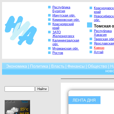
Республика
Краснодарск
Бурятия
край
Иркутская обл.
Новосибирск
Кемеровская обл.
обл.
Красноярский
Томская о
край
Республика
ЗАТО
Хакасия
Железногорск
Тверская обл
Калининградская
Ярославская
обл.
Кавказ
Мурманская обл.
Алтай
Ростов
Экономика
|
Политика
|
Власть
|
Финансы
|
Общество
|
Н
нов