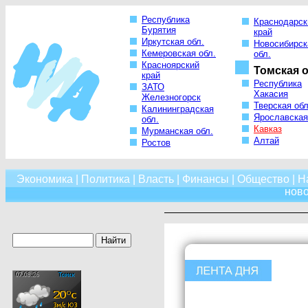
Республика
Краснодарск
Бурятия
край
Иркутская обл.
Новосибирск
Кемеровская обл.
обл.
Красноярский
Томская о
край
Республика
ЗАТО
Хакасия
Железногорск
Тверская обл
Калининградская
Ярославская
обл.
Кавказ
Мурманская обл.
Алтай
Ростов
Экономика
|
Политика
|
Власть
|
Финансы
|
Общество
|
Н
нов