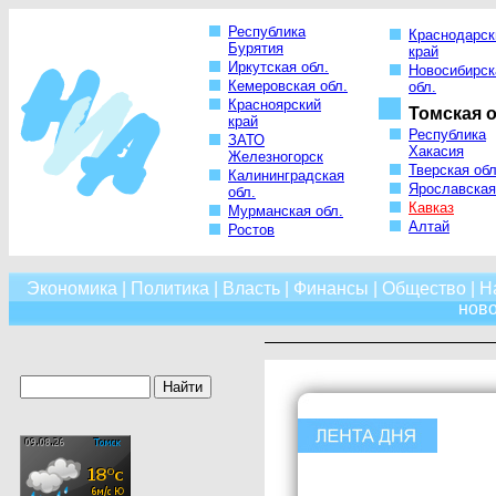
Республика
Краснодарск
Бурятия
край
Иркутская обл.
Новосибирск
Кемеровская обл.
обл.
Красноярский
Томская о
край
Республика
ЗАТО
Хакасия
Железногорск
Тверская обл
Калининградская
Ярославская
обл.
Кавказ
Мурманская обл.
Алтай
Ростов
Экономика
|
Политика
|
Власть
|
Финансы
|
Общество
|
Н
нов