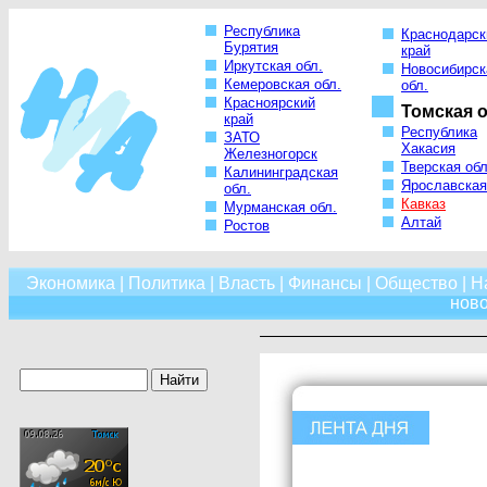
Республика
Краснодарск
Бурятия
край
Иркутская обл.
Новосибирск
Кемеровская обл.
обл.
Красноярский
Томская о
край
Республика
ЗАТО
Хакасия
Железногорск
Тверская обл
Калининградская
Ярославская
обл.
Кавказ
Мурманская обл.
Алтай
Ростов
Экономика
|
Политика
|
Власть
|
Финансы
|
Общество
|
Н
нов