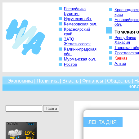
Республика
Краснодарск
Бурятия
край
Иркутская обл.
Новосибирск
Кемеровская обл.
обл.
Красноярский
Томская о
край
Республика
ЗАТО
Хакасия
Железногорск
Тверская обл
Калининградская
Ярославская
обл.
Кавказ
Мурманская обл.
Алтай
Ростов
Экономика
|
Политика
|
Власть
|
Финансы
|
Общество
|
Н
нов