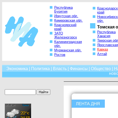
Республика
Краснодарск
Бурятия
край
Иркутская обл.
Новосибирск
Кемеровская обл.
обл.
Красноярский
Томская о
край
Республика
ЗАТО
Хакасия
Железногорск
Тверская обл
Калининградская
Ярославская
обл.
Кавказ
Мурманская обл.
Алтай
Ростов
Экономика
|
Политика
|
Власть
|
Финансы
|
Общество
|
Н
нов