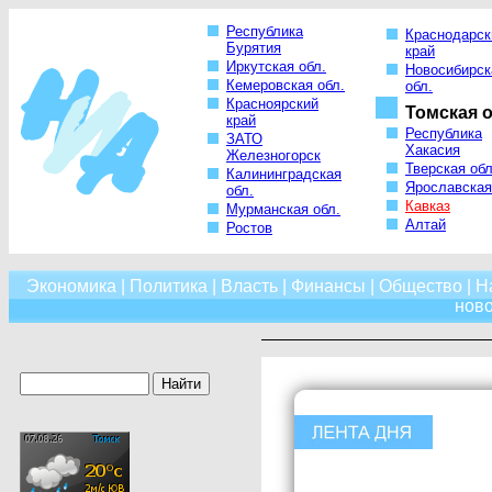
Республика
Краснодарск
Бурятия
край
Иркутская обл.
Новосибирск
Кемеровская обл.
обл.
Красноярский
Томская о
край
Республика
ЗАТО
Хакасия
Железногорск
Тверская обл
Калининградская
Ярославская
обл.
Кавказ
Мурманская обл.
Алтай
Ростов
Экономика
|
Политика
|
Власть
|
Финансы
|
Общество
|
Н
нов