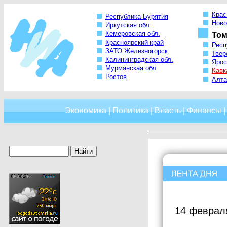
Крас
Республика Бурятия
Ново
Иркутская обл.
Кемеровская обл.
Том
Красноярский край
Респ
ЗАТО Железногорск
Твер
Калининградская обл.
Ярос
Мурманская обл.
Кавк
Ростов
Алта
Экономика
|
Политика
|
Власть
|
Финансы
14 феврал