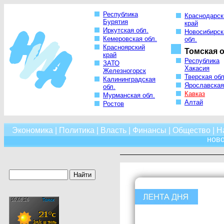
Республика
Краснодарск
Бурятия
край
Иркутская обл.
Новосибирск
Кемеровская обл.
обл.
Красноярский
Томская о
край
Республика
ЗАТО
Хакасия
Железногорск
Тверская обл
Калининградская
Ярославская
обл.
Кавказ
Мурманская обл.
Алтай
Ростов
Экономика
|
Политика
|
Власть
|
Финансы
|
Общество
|
Н
нов