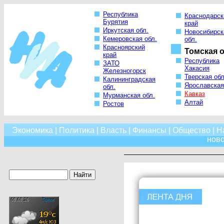
Республика
Краснодарск
Бурятия
край
Иркутская обл.
Новосибирск
Кемеровская обл.
обл.
Красноярский
Томская о
край
Республика
ЗАТО
Хакасия
Железногорск
Тверская обл
Калининградская
Ярославская
обл.
Кавказ
Мурманская обл.
Алтай
Ростов
Экономика
|
Политика
|
Власть
|
Финансы
|
Общество
|
Н
нов