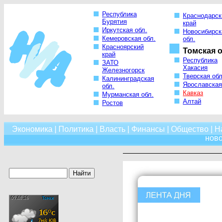
Республика
Краснодарск
Бурятия
край
Иркутская обл.
Новосибирск
Кемеровская обл.
обл.
Красноярский
Томская о
край
Республика
ЗАТО
Хакасия
Железногорск
Тверская обл
Калининградская
Ярославская
обл.
Кавказ
Мурманская обл.
Алтай
Ростов
Экономика
|
Политика
|
Власть
|
Финансы
|
Общество
|
Н
нов