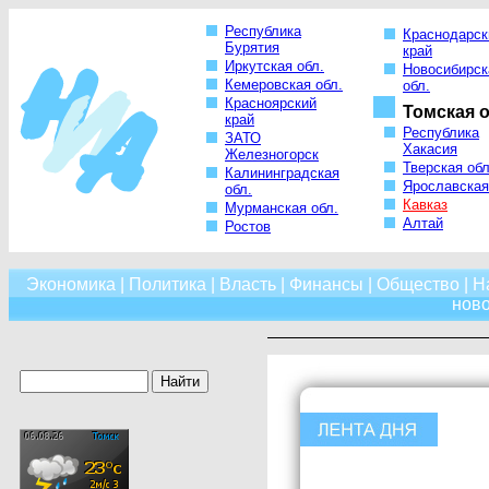
Республика
Краснодарск
Бурятия
край
Иркутская обл.
Новосибирск
Кемеровская обл.
обл.
Красноярский
Томская о
край
Республика
ЗАТО
Хакасия
Железногорск
Тверская обл
Калининградская
Ярославская
обл.
Кавказ
Мурманская обл.
Алтай
Ростов
Экономика
|
Политика
|
Власть
|
Финансы
|
Общество
|
Н
нов