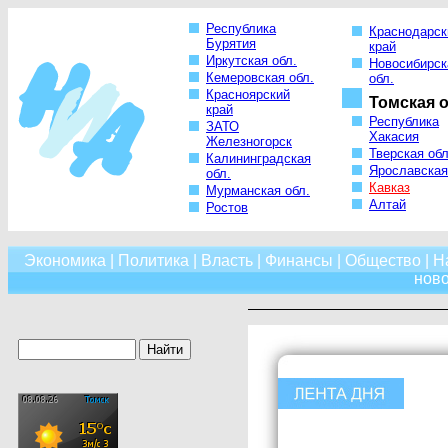
Республика
Краснодарск
Бурятия
край
Иркутская обл.
Новосибирск
Кемеровская обл.
обл.
Красноярский
Томская о
край
Республика
ЗАТО
Хакасия
Железногорск
Тверская обл
Калининградская
Ярославская
обл.
Кавказ
Мурманская обл.
Алтай
Ростов
Экономика
|
Политика
|
Власть
|
Финансы
|
Общество
|
Н
нов