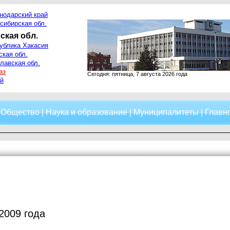
нодарский край
сибирская обл.
ская обл.
ублика Хакасия
ская обл.
лавская обл.
аз
Сегодня: пятница, 7 августа 2026 года
й
|
Общество
|
Наука и образование
|
Муниципалитеты
|
Главно
2009 года