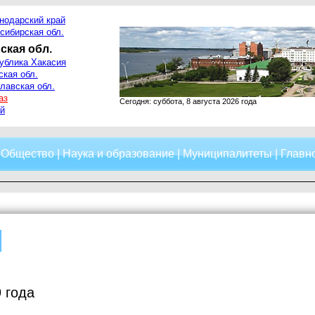
нодарский край
сибирская обл.
ская обл.
ублика Хакасия
ская обл.
лавская обл.
аз
Сегодня: суббота, 8 августа 2026 года
й
|
Общество
|
Наука и образование
|
Муниципалитеты
|
Главно
 года