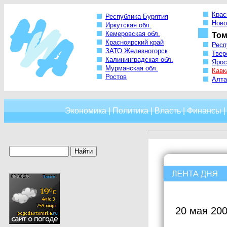
Крас
Республика Бурятия
Ново
Иркутская обл.
Кемеровская обл.
Том
Красноярский край
Респ
ЗАТО Железногорск
Твер
Калининградская обл.
Ярос
Мурманская обл.
Кавк
Ростов
Алта
Экономика
|
Политика
|
Власть
|
Финансы
20 мая 200