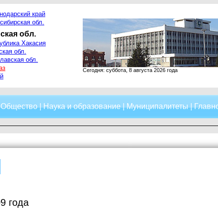
нодарский край
сибирская обл.
ская обл.
ублика Хакасия
ская обл.
лавская обл.
аз
Сегодня: суббота, 8 августа 2026 года
й
|
Общество
|
Наука и образование
|
Муниципалитеты
|
Главно
9 года