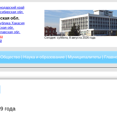
нодарский край
сибирская обл.
ская обл.
ублика Хакасия
ская обл.
лавская обл.
аз
Сегодня: суббота, 8 августа 2026 года
й
|
Общество
|
Наука и образование
|
Муниципалитеты
|
Главно
9 года