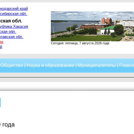
нодарский край
сибирская обл.
ская обл.
ублика Хакасия
ская обл.
лавская обл.
аз
Сегодня: пятница, 7 августа 2026 года
й
|
Общество
|
Наука и образование
|
Муниципалитеты
|
Главно
 года