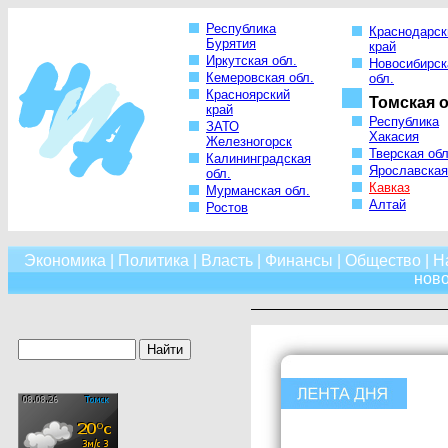
Республика
Краснодарск
Бурятия
край
Иркутская обл.
Новосибирск
Кемеровская обл.
обл.
Красноярский
Томская о
край
Республика
ЗАТО
Хакасия
Железногорск
Тверская обл
Калининградская
Ярославская
обл.
Кавказ
Мурманская обл.
Алтай
Ростов
Экономика
|
Политика
|
Власть
|
Финансы
|
Общество
|
Н
нов