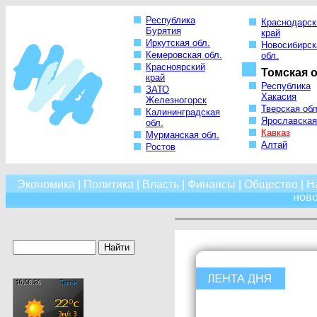
Республика
Краснодарск
Бурятия
край
Иркутская обл.
Новосибирск
Кемеровская обл.
обл.
Красноярский
Томская о
край
Республика
ЗАТО
Хакасия
Железногорск
Тверская обл
Калининградская
Ярославская
обл.
Кавказ
Мурманская обл.
Алтай
Ростов
Экономика
|
Политика
|
Власть
|
Финансы
|
Общество
|
Н
нов