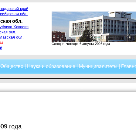
нодарский край
сибирская обл.
ская обл.
ублика Хакасия
ская обл.
лавская обл.
аз
Сегодня: четверг, 6 августа 2026 года
й
|
Общество
|
Наука и образование
|
Муниципалитеты
|
Главно
09 года