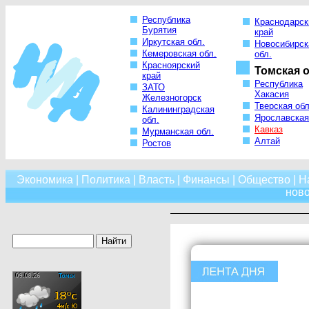
Республика
Краснодарск
Бурятия
край
Иркутская обл.
Новосибирск
Кемеровская обл.
обл.
Красноярский
Томская о
край
Республика
ЗАТО
Хакасия
Железногорск
Тверская обл
Калининградская
Ярославская
обл.
Кавказ
Мурманская обл.
Алтай
Ростов
Экономика
|
Политика
|
Власть
|
Финансы
|
Общество
|
Н
нов