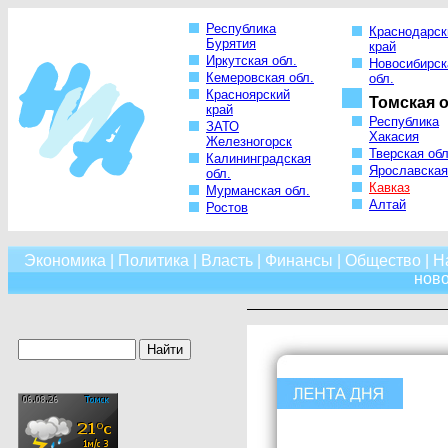
Республика
Краснодарск
Бурятия
край
Иркутская обл.
Новосибирск
Кемеровская обл.
обл.
Красноярский
Томская о
край
Республика
ЗАТО
Хакасия
Железногорск
Тверская обл
Калининградская
Ярославская
обл.
Кавказ
Мурманская обл.
Алтай
Ростов
Экономика
|
Политика
|
Власть
|
Финансы
|
Общество
|
Н
нов