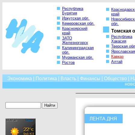
Республика
Краснодарск
Бурятия
край
Иркутская обл.
Новосибирск
Кемеровская обл.
обл.
Красноярский
Томская о
край
Республика
ЗАТО
Хакасия
Железногорск
Тверская обл
Калининградская
Ярославская
обл.
Кавказ
Мурманская обл.
Алтай
Ростов
Экономика
|
Политика
|
Власть
|
Финансы
|
Общество
|
Н
нов