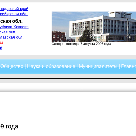
нодарский край
сибирская обл.
ская обл.
ублика Хакасия
ская обл.
лавская обл.
аз
Сегодня: пятница, 7 августа 2026 года
й
|
Общество
|
Наука и образование
|
Муниципалитеты
|
Главно
9 года