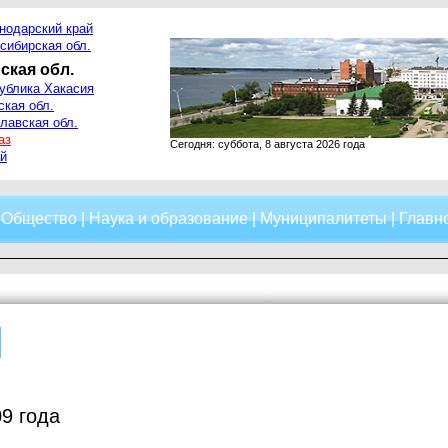
нодарский край
сибирская обл.
ская обл.
ублика Хакасия
ская обл.
лавская обл.
аз
Сегодня: суббота, 8 августа 2026 года
й
|
Общество
|
Наука и образование
|
Муниципалитеты
|
Главно
9 года